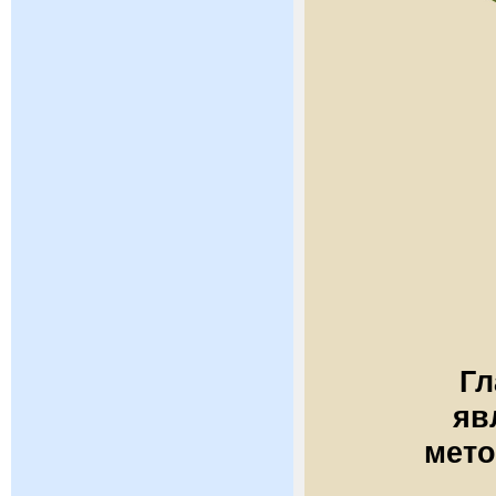
Гл
яв
мето