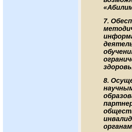
«Абили
7. Обес
методич
информ
деятел
обучени
ограни
здоровь
8. Осущ
научным
образов
партне
общест
инвали
органам