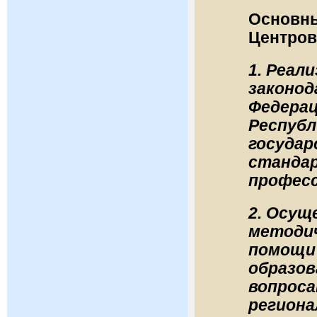
Основны
Центров
1. Реал
законод
Федерац
Республ
госуда
стандар
професс
2. Осущ
методич
помощи
образов
вопроса
региона