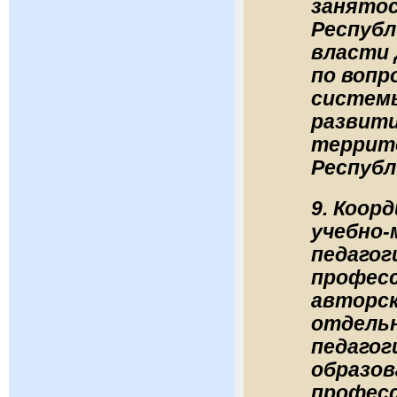
занятос
Республ
власти 
по вопр
системы
развити
террит
Республ
9. Коор
учебно-
педагог
професс
авторск
отдельн
педагог
образов
професс