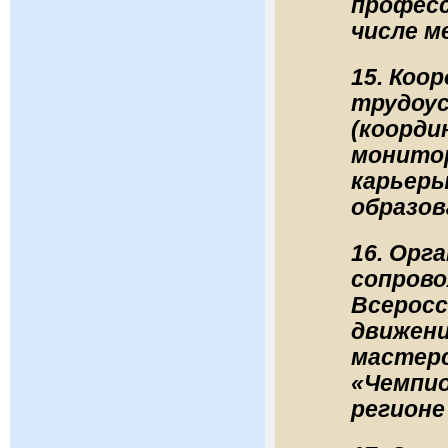
професс
числе м
15. Коо
трудоу
(коорди
монито
карьер
образов
16. Орг
сопрово
Всеросс
движени
мастер
«Чемпио
регионе