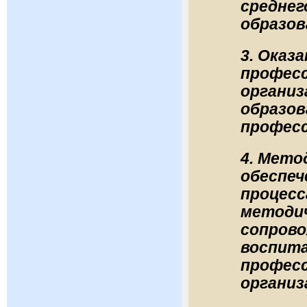
среднег
образов
3. Оказ
профес
организ
образов
професс
4. Мето
обеспеч
процесс
методич
сопрово
воспит
профес
организ