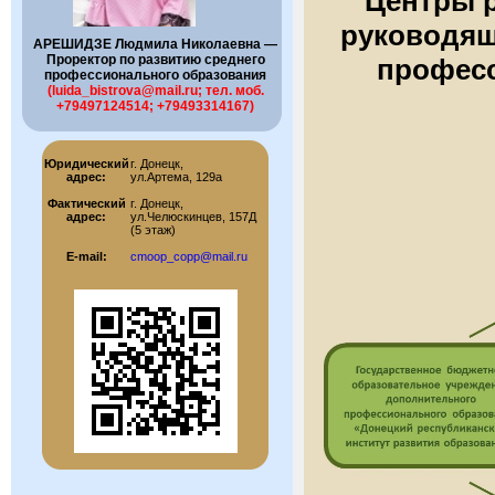
Центры р
руководящ
АРЕШИДЗЕ Людмила Николаевна —
Проректор по развитию среднего
профес
профессионального образования
(luida_bistrova@mail.ru; тел. моб.
+79497124514; +79493314167)
Юридический
г. Донецк,
адрес:
ул.Артема, 129а
Фактический
г. Донецк,
адрес:
ул.Челюскинцев, 157Д
(5 этаж)
E-mail:
cmoop_copp@mail.ru