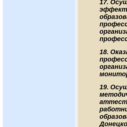
17. Осу
эффект
образов
профес
организ
професс
18. Ока
профес
организ
монито
19. Осу
методич
аттеста
работн
образов
Донецко