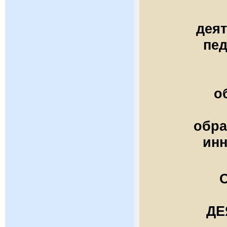
дея
пед
о
обра
инн
ДЕ