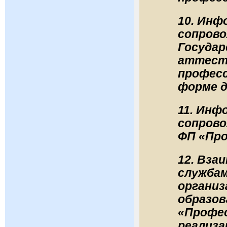
10. Инф
сопрово
Государ
аттеста
професс
форме д
11. Инф
сопрово
ФП «Пр
12. Вза
служба
организ
образов
«Профес
реализа