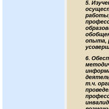
5. Изуч
осущес
работы,
профес
образов
обобщен
опыта, 
усовер
6. Обес
методич
информ
деятель
т.ч. ор
проведе
професс
инвалид
возмож